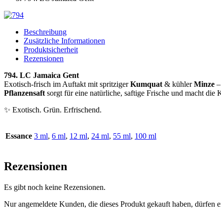
Beschreibung
Zusätzliche Informationen
Produktsicherheit
Rezensionen
794. LC Jamaica Gent
Exotisch-frisch im Auftakt mit spritziger
Kumquat
& kühler
Minze
– 
Pflanzensaft
sorgt für eine natürliche, saftige Frische und macht d
✨ Exotisch. Grün. Erfrischend.
Essance
3 ml
,
6 ml
,
12 ml
,
24 ml
,
55 ml
,
100 ml
Rezensionen
Es gibt noch keine Rezensionen.
Nur angemeldete Kunden, die dieses Produkt gekauft haben, dürfen 