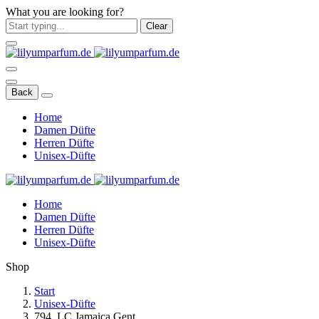
What you are looking for?
Clear
Back
Home
Damen Düfte
Herren Düfte
Unisex-Düfte
Home
Damen Düfte
Herren Düfte
Unisex-Düfte
Shop
Start
Unisex-Düfte
794. LC Jamaica Gent