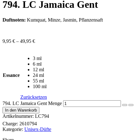
794. LC Jamaica Gent
Duftnoten:
Kumquat, Minze, Jasmin, Pflanzensaft
9,95
€
–
49,95
€
3 ml
6 ml
12 ml
Essance
24 ml
55 ml
100 ml
Zurücksetzen
794. LC Jamaica Gent Menge
In den Warenkorb
Artikelnummer:
LC794
Charge:
2610794
Kategorie:
Unisex-Düfte
Share