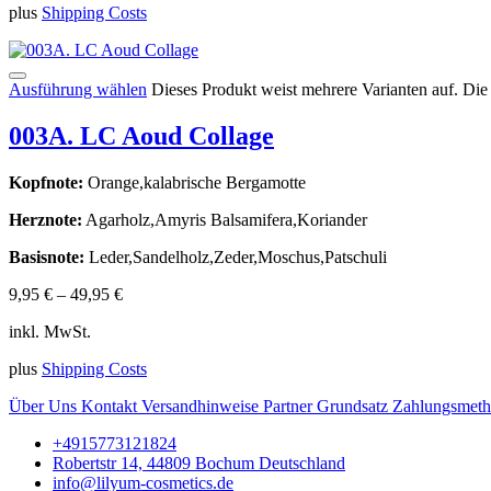
plus
Shipping Costs
Ausführung wählen
Dieses Produkt weist mehrere Varianten auf. Di
003A. LC Aoud Collage
Kopfnote:
Orange,kalabrische Bergamotte
Herznote:
Agarholz,Amyris Balsamifera,Koriander
Basisnote:
Leder,Sandelholz,Zeder,Moschus,Patschuli
9,95
€
–
49,95
€
inkl. MwSt.
plus
Shipping Costs
Über Uns
Kontakt
Versandhinweise
Partner
Grundsatz
Zahlungsmet
+4915773121824
Robertstr 14, 44809 Bochum Deutschland
info@lilyum-cosmetics.de