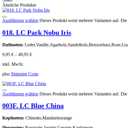
Ähnliche Produkte
Ausführung wählen
Dieses Produkt weist mehrere Varianten auf. Di
018. LC Park Nobu Iris
Duftnoten:
Leder,Vanille,Agarholz,Sandelholz,Benzoeharz,Rose,Gu
9,95
€
–
49,95
€
inkl. MwSt.
plus
Shipping Costs
Ausführung wählen
Dieses Produkt weist mehrere Varianten auf. Di
003F. LC Blue China
Kopfnoten:
Chinotto,Mandarinorange
Herznoten:
Rosmarin,Jasmin,Geranie,Kardamom