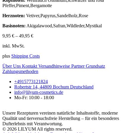
Kopfnoten:
Weihrauch Olibanum,schwarzer und rosa
Pfeffer,Piment,Bergamotte
Herznoten:
Vetiver,Papyrus,Sandelholz,Rose
Basisnoten:
Akigalawood,Safran,Wildleder,Mystikal
9,95
€
–
49,95
€
inkl. MwSt.
plus
Shipping Costs
Über Uns
Kontakt
Versandhinweise
Partner
Grundsatz
Zahlungsmethoden
+4915773121824
Robertstr 14, 44809 Bochum Deutschland
info@lilyum-cosmetics.de
Mo-Fr: 10:00 - 18:00
Unsere Rezepturen vereinen natürliche Inhaltsstoffe, moderne
Qualität und tierversuchsfreie Herstellung – für ein besonderes
Dufterlebnis mit Verantwortung.
© 2026 LILYUM All rights reserved.