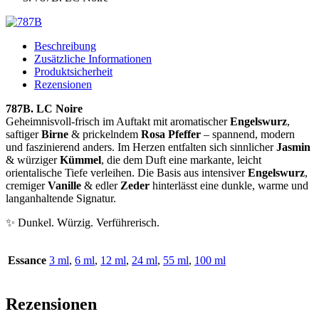
Beschreibung
Zusätzliche Informationen
Produktsicherheit
Rezensionen
787B. LC Noire
Geheimnisvoll-frisch im Auftakt mit aromatischer
Engelswurz
,
saftiger
Birne
& prickelndem
Rosa Pfeffer
– spannend, modern
und faszinierend anders. Im Herzen entfalten sich sinnlicher
Jasmin
& würziger
Kümmel
, die dem Duft eine markante, leicht
orientalische Tiefe verleihen. Die Basis aus intensiver
Engelswurz
,
cremiger
Vanille
& edler
Zeder
hinterlässt eine dunkle, warme und
langanhaltende Signatur.
✨ Dunkel. Würzig. Verführerisch.
Essance
3 ml
,
6 ml
,
12 ml
,
24 ml
,
55 ml
,
100 ml
Rezensionen