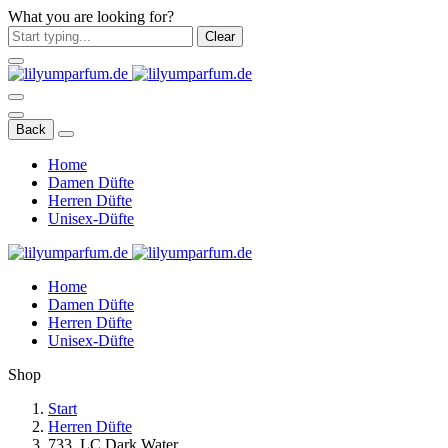
What you are looking for?
Clear
Back
Home
Damen Düfte
Herren Düfte
Unisex-Düfte
Home
Damen Düfte
Herren Düfte
Unisex-Düfte
Shop
Start
Herren Düfte
733. LC Dark Water