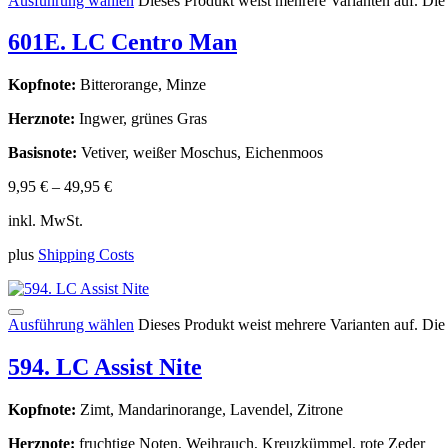
Ausführung wählen
Dieses Produkt weist mehrere Varianten auf. Di
601E. LC Centro Man
Kopfnote:
Bitterorange, Minze
Herznote:
Ingwer, grünes Gras
Basisnote:
Vetiver, weißer Moschus, Eichenmoos
9,95
€
–
49,95
€
inkl. MwSt.
plus
Shipping Costs
Ausführung wählen
Dieses Produkt weist mehrere Varianten auf. Di
594. LC Assist Nite
Kopfnote:
Zimt, Mandarinorange, Lavendel, Zitrone
Herznote:
fruchtige Noten, Weihrauch, Kreuzkümmel, rote Zeder