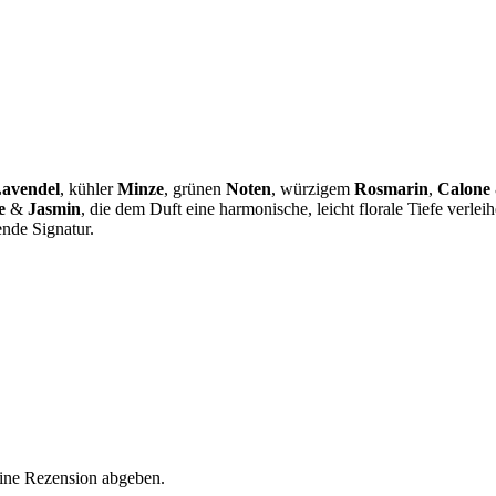
avendel
, kühler
Minze
, grünen
Noten
, würzigem
Rosmarin
,
Calone
e
&
Jasmin
, die dem Duft eine harmonische, leicht florale Tiefe verlei
ende Signatur.
eine Rezension abgeben.