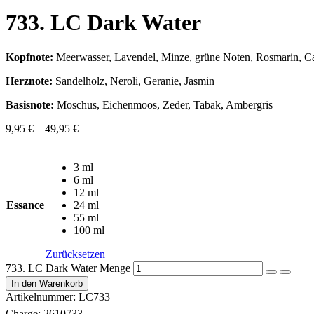
733. LC Dark Water
Kopfnote:
Meerwasser, Lavendel, Minze, grüne Noten, Rosmarin, Ca
Herznote:
Sandelholz, Neroli, Geranie, Jasmin
Basisnote:
Moschus, Eichenmoos, Zeder, Tabak, Ambergris
9,95
€
–
49,95
€
3 ml
6 ml
12 ml
Essance
24 ml
55 ml
100 ml
Zurücksetzen
733. LC Dark Water Menge
In den Warenkorb
Artikelnummer:
LC733
Charge:
2610733