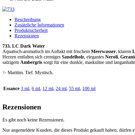
Beschreibung
Zusätzliche Informationen
Produktsicherheit
Rezensionen
733. LC Dark Water
Aquatisch-aromatisch im Auftakt mit frischem
Meerwasser
, klarem
L
Herzen entfalten sich cremiges
Sandelholz
, elegantes
Neroli
,
Gerani
salzigem
Ambergris
sorgt für eine dunkle, maskuline und langanhalt
✨ Maritim. Tief. Mystisch.
Essance
3 ml
,
6 ml
,
12 ml
,
24 ml
,
55 ml
,
100 ml
Rezensionen
Es gibt noch keine Rezensionen.
Nur angemeldete Kunden, die dieses Produkt gekauft haben, dürfen 