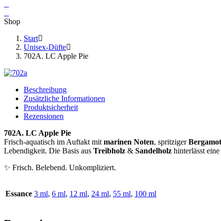
Shop
Start
Unisex-Düfte
702A. LC Apple Pie
Beschreibung
Zusätzliche Informationen
Produktsicherheit
Rezensionen
702A. LC Apple Pie
Frisch-aquatisch im Auftakt mit
marinen Noten
, spritziger
Bergamot
Lebendigkeit. Die Basis aus
Treibholz
&
Sandelholz
hinterlässt ein
✨ Frisch. Belebend. Unkompliziert.
Essance
3 ml
,
6 ml
,
12 ml
,
24 ml
,
55 ml
,
100 ml