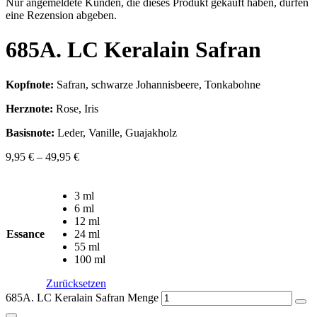
Nur angemeldete Kunden, die dieses Produkt gekauft haben, dürfen
eine Rezension abgeben.
685A. LC Keralain Safran
Kopfnote:
Safran, schwarze Johannisbeere, Tonkabohne
Herznote:
Rose, Iris
Basisnote:
Leder, Vanille, Guajakholz
9,95
€
–
49,95
€
3 ml
6 ml
12 ml
Essance
24 ml
55 ml
100 ml
Zurücksetzen
685A. LC Keralain Safran Menge