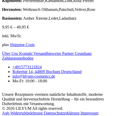
Kopfnoten:
Pfefferminze,Kardamom,Zimt,Rosa Pfeffer
Herznoten:
Weihrauch Olibanum,Patschuli,Vetiver,Rose
Basisnoten:
Amber Xtreme,Leder,Ladanharz
9,95
€
–
49,95
€
inkl. MwSt.
plus
Shipping Costs
Über Uns
Kontakt
Versandhinweise
Partner
Grundsatz
Zahlungsmethoden
+4915773121824
Robertstr 14, 44809 Bochum Deutschland
info@lilyum-cosmetics.de
Mo-Fr: 10:00 - 18:00
Unsere Rezepturen vereinen natürliche Inhaltsstoffe, moderne
Qualität und tierversuchsfreie Herstellung – für ein besonderes
Dufterlebnis mit Verantwortung.
© 2026 LILYUM All rights reserved.
Agb
Widerrufsbelehrung
Datenschutzerklärung
Impressum