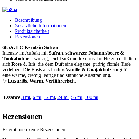
Beschreibung
Zusätzliche Informationen
Produktsicherheit
Rezensionen
685A. LC Keralain Safran
Intensiv im Auftakt mit
Safran, schwarzer Johannisbeere &
Tonkabohne
– würzig, leicht süß und luxuriös. Im Herzen entfalten
sich
Rose & Iris
, die dem Duft eine elegante, pudrig-florale Tiefe
verleihen. Die Basis aus
Leder, Vanille & Guajakholz
sorgt für
eine warme, cremig-ledrige und sinnliche Ausstrahlung.
✨
Luxuriös. Warm. Verführerisch.
Essance
3 ml
,
6 ml
,
12 ml
,
24 ml
,
55 ml
,
100 ml
Rezensionen
Es gibt noch keine Rezensionen.