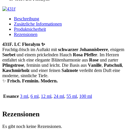
Beschreibung
Zusätzliche Informationen
Produktsicherheit
Rezensionen
431F. LC Floralym ✨
Fruchtig-frisch im Auftakt mit
schwarzer Johannisbeere
, eisigem
Sorbet
und einem prickelnden Hauch
Rosa Pfeffer
. Im Herzen
entfaltet sich eine elegante Blütenharmonie aus
Rose
und zarter
Pfingstrose
, feminin und leicht. Die Basis aus
Vanille
,
Patschuli
,
Kaschmirholz
und einer feinen
Salznote
verleiht dem Duft eine
moderne, sinnliche Tiefe.
✨
Frisch. Feminin. Modern.
Essance
3 ml
,
6 ml
,
12 ml
,
24 ml
,
55 ml
,
100 ml
Rezensionen
Es gibt noch keine Rezensionen.