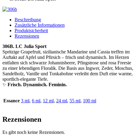
Beschreibung
Zusätzliche Informationen
Produktsicherheit
Rezensionen
306B. LC Julia Sport
Spritzige Grapefruit, sizilianische Mandarine und Cassia treffen im
Auftakt auf Apfel und Pfirsich – frisch und dynamisch. Im Herzen
entfalten sich schwarze Johannisbeere, Pfingstrose und rosa Freesie
zu einer lebendigen Floralik. Die Basis aus Ingwer, Zeder, Moschus,
Sandelholz, Vanille und Tonkabohne verleiht dem Duft eine warme,
sportlich-elegante Tiefe.
✨
Frisch. Dynamisch. Feminin.
Essance
3 ml
,
6 ml
,
12 ml
,
24 ml
,
55 ml
,
100 ml
Rezensionen
Es gibt noch keine Rezensionen.