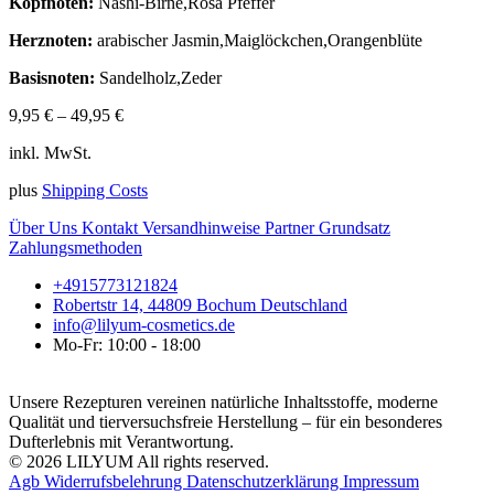
Kopfnoten:
Nashi-Birne,Rosa Pfeffer
Herznoten:
arabischer Jasmin,Maiglöckchen,Orangenblüte
Basisnoten:
Sandelholz,Zeder
9,95
€
–
49,95
€
inkl. MwSt.
plus
Shipping Costs
Über Uns
Kontakt
Versandhinweise
Partner
Grundsatz
Zahlungsmethoden
+4915773121824
Robertstr 14, 44809 Bochum Deutschland
info@lilyum-cosmetics.de
Mo-Fr: 10:00 - 18:00
Unsere Rezepturen vereinen natürliche Inhaltsstoffe, moderne
Qualität und tierversuchsfreie Herstellung – für ein besonderes
Dufterlebnis mit Verantwortung.
© 2026 LILYUM All rights reserved.
Agb
Widerrufsbelehrung
Datenschutzerklärung
Impressum