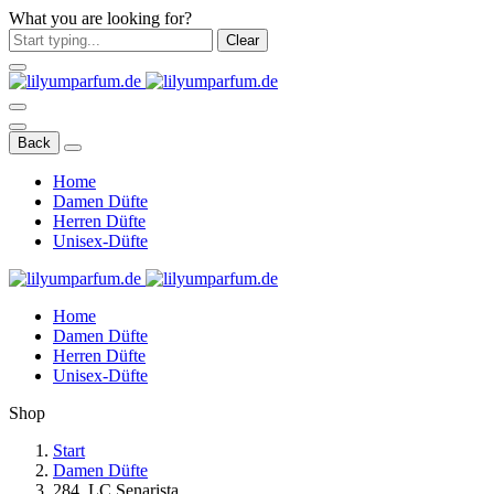
What you are looking for?
Clear
Back
Home
Damen Düfte
Herren Düfte
Unisex-Düfte
Home
Damen Düfte
Herren Düfte
Unisex-Düfte
Shop
Start
Damen Düfte
284. LC Senarista