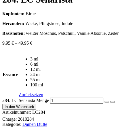
Kopfnoten:
Birne
Herznoten:
Wicke, Pfingstrose, Indole
Basisnoten:
weißer Moschus, Patschuli, Vanille Absolue, Zeder
9,95
€
–
49,95
€
3 ml
6 ml
12 ml
Essance
24 ml
55 ml
100 ml
Zurücksetzen
284. LC Senarista Menge
In den Warenkorb
Artikelnummer:
LC284
Charge:
2610284
Kategorie:
Damen Düfte