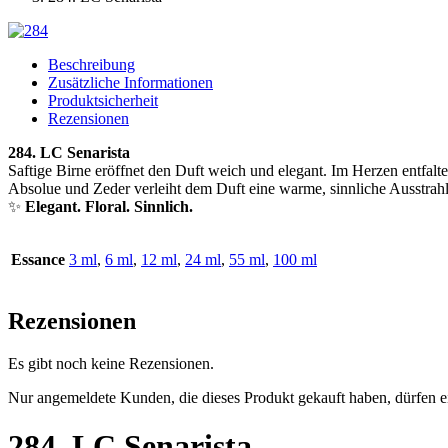
Beschreibung
Zusätzliche Informationen
Produktsicherheit
Rezensionen
284. LC Senarista
Saftige Birne eröffnet den Duft weich und elegant. Im Herzen entfalt
Absolue und Zeder verleiht dem Duft eine warme, sinnliche Ausstrah
✨
Elegant. Floral. Sinnlich.
Essance
3 ml
,
6 ml
,
12 ml
,
24 ml
,
55 ml
,
100 ml
Rezensionen
Es gibt noch keine Rezensionen.
Nur angemeldete Kunden, die dieses Produkt gekauft haben, dürfen 
284. LC Senarista