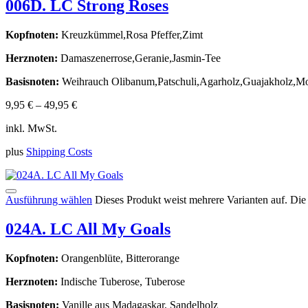
006D. LC Strong Roses
Kopfnoten:
Kreuzkümmel,Rosa Pfeffer,Zimt
Herznoten:
Damaszenerrose,Geranie,Jasmin-Tee
Basisnoten:
Weihrauch Olibanum,Patschuli,Agarholz,Guajakholz,Mos
9,95
€
–
49,95
€
inkl. MwSt.
plus
Shipping Costs
Ausführung wählen
Dieses Produkt weist mehrere Varianten auf. Di
024A. LC All My Goals
Kopfnoten:
Orangenblüte, Bitterorange
Herznoten:
Indische Tuberose, Tuberose
Basisnoten:
Vanille aus Madagaskar, Sandelholz