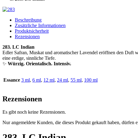
Beschreibung
Zusätzliche Informationen
Produktsicherheit
Rezensionen
283. LC Indian
Edler Safran, Muskat und aromatischer Lavendel eröffnen den Duft wü
eine erdige, sinnliche Tiefe.
✨
Würzig. Orientalisch. Intensiv.
Essance
3 ml
,
6 ml
,
12 ml
,
24 ml
,
55 ml
,
100 ml
Rezensionen
Es gibt noch keine Rezensionen.
Nur angemeldete Kunden, die dieses Produkt gekauft haben, dürfen 
283. LC Indian