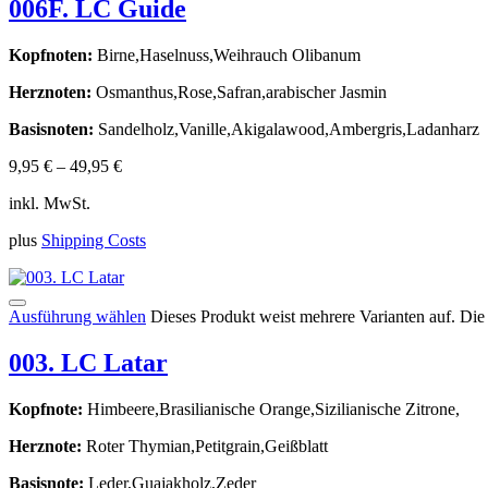
006F. LC Guide
Kopfnoten:
Birne,Haselnuss,Weihrauch Olibanum
Herznoten:
Osmanthus,Rose,Safran,arabischer Jasmin
Basisnoten:
Sandelholz,Vanille,Akigalawood,Ambergris,Ladanharz
9,95
€
–
49,95
€
inkl. MwSt.
plus
Shipping Costs
Ausführung wählen
Dieses Produkt weist mehrere Varianten auf. Di
003. LC Latar
Kopfnote:
Himbeere,Brasilianische Orange,Sizilianische Zitrone,
Herznote:
Roter Thymian,Petitgrain,Geißblatt
Basisnote:
Leder,Guajakholz,Zeder