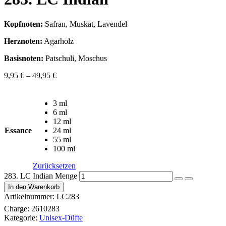
Kopfnoten:
Safran, Muskat, Lavendel
Herznoten:
Agarholz
Basisnoten:
Patschuli, Moschus
9,95
€
–
49,95
€
3 ml
6 ml
12 ml
Essance
24 ml
55 ml
100 ml
Zurücksetzen
283. LC Indian Menge
In den Warenkorb
Artikelnummer:
LC283
Charge:
2610283
Kategorie:
Unisex-Düfte