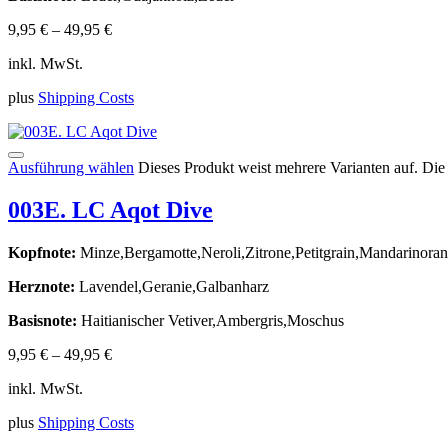
9,95
€
–
49,95
€
inkl. MwSt.
plus
Shipping Costs
Ausführung wählen
Dieses Produkt weist mehrere Varianten auf. Di
003E. LC Aqot Dive
Kopfnote:
Minze,Bergamotte,Neroli,Zitrone,Petitgrain,Mandarinora
Herznote:
Lavendel,Geranie,Galbanharz
Basisnote:
Haitianischer Vetiver,Ambergris,Moschus
9,95
€
–
49,95
€
inkl. MwSt.
plus
Shipping Costs