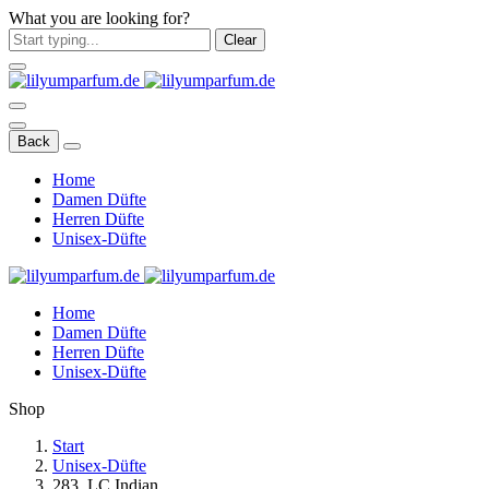
What you are looking for?
Clear
Back
Home
Damen Düfte
Herren Düfte
Unisex-Düfte
Home
Damen Düfte
Herren Düfte
Unisex-Düfte
Shop
Start
Unisex-Düfte
283. LC Indian