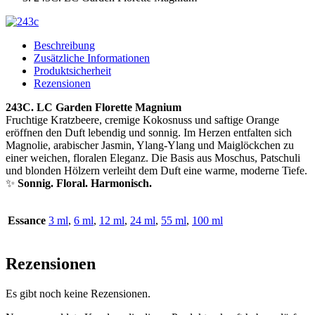
Beschreibung
Zusätzliche Informationen
Produktsicherheit
Rezensionen
243C. LC Garden Florette Magnium
Fruchtige Kratzbeere, cremige Kokosnuss und saftige Orange
eröffnen den Duft lebendig und sonnig. Im Herzen entfalten sich
Magnolie, arabischer Jasmin, Ylang-Ylang und Maiglöckchen zu
einer weichen, floralen Eleganz. Die Basis aus Moschus, Patschuli
und blonden Hölzern verleiht dem Duft eine warme, moderne Tiefe.
✨
Sonnig. Floral. Harmonisch.
Essance
3 ml
,
6 ml
,
12 ml
,
24 ml
,
55 ml
,
100 ml
Rezensionen
Es gibt noch keine Rezensionen.