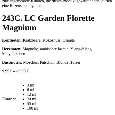
Nur angemeldete Kunden, die dieses Produkt gekauft haben, dürfen
eine Rezension abgeben.
243C. LC Garden Florette
Magnium
Kopfnoten:
Kratzbeere, Kokosnuss, Orange
Herznoten:
Magnolie, arabischer Jasmin, Ylang-Ylang,
Maiglöckchen
Basisnoten:
Moschus, Patschuli, Blonde Hölzer
9,95
€
–
49,95
€
3 ml
6 ml
12 ml
Essance
24 ml
55 ml
100 ml