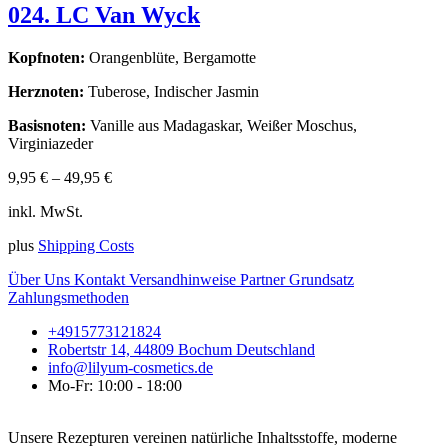
024. LC Van Wyck
Kopfnoten:
Orangenblüte, Bergamotte
Herznoten:
Tuberose, Indischer Jasmin
Basisnoten:
Vanille aus Madagaskar, Weißer Moschus,
Virginiazeder
9,95
€
–
49,95
€
inkl. MwSt.
plus
Shipping Costs
Über Uns
Kontakt
Versandhinweise
Partner
Grundsatz
Zahlungsmethoden
+4915773121824
Robertstr 14, 44809 Bochum Deutschland
info@lilyum-cosmetics.de
Mo-Fr: 10:00 - 18:00
Unsere Rezepturen vereinen natürliche Inhaltsstoffe, moderne