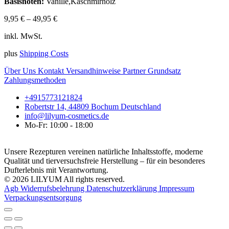
Basisnoten:
Vanille,Kaschmirholz
9,95
€
–
49,95
€
inkl. MwSt.
plus
Shipping Costs
Über Uns
Kontakt
Versandhinweise
Partner
Grundsatz
Zahlungsmethoden
+4915773121824
Robertstr 14, 44809 Bochum Deutschland
info@lilyum-cosmetics.de
Mo-Fr: 10:00 - 18:00
Unsere Rezepturen vereinen natürliche Inhaltsstoffe, moderne
Qualität und tierversuchsfreie Herstellung – für ein besonderes
Dufterlebnis mit Verantwortung.
© 2026 LILYUM All rights reserved.
Agb
Widerrufsbelehrung
Datenschutzerklärung
Impressum
Verpackungsentsorgung