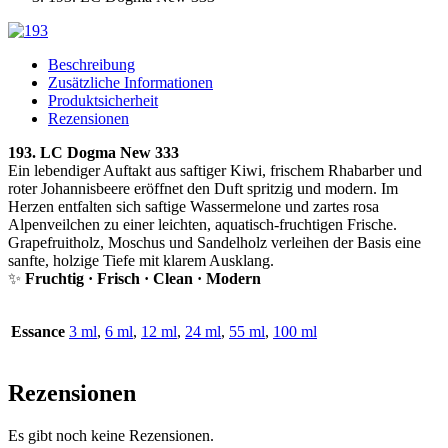
Beschreibung
Zusätzliche Informationen
Produktsicherheit
Rezensionen
193. LC Dogma New 333
Ein lebendiger Auftakt aus saftiger Kiwi, frischem Rhabarber und
roter Johannisbeere eröffnet den Duft spritzig und modern. Im
Herzen entfalten sich saftige Wassermelone und zartes rosa
Alpenveilchen zu einer leichten, aquatisch-fruchtigen Frische.
Grapefruitholz, Moschus und Sandelholz verleihen der Basis eine
sanfte, holzige Tiefe mit klarem Ausklang.
✨
Fruchtig · Frisch · Clean · Modern
Essance
3 ml
,
6 ml
,
12 ml
,
24 ml
,
55 ml
,
100 ml
Rezensionen
Es gibt noch keine Rezensionen.