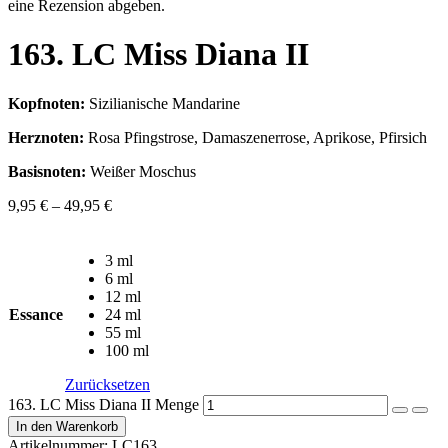
eine Rezension abgeben.
163. LC Miss Diana II
Kopfnoten:
Sizilianische Mandarine
Herznoten:
Rosa Pfingstrose, Damaszenerrose, Aprikose, Pfirsich
Basisnoten:
Weißer Moschus
9,95
€
–
49,95
€
3 ml
6 ml
12 ml
Essance
24 ml
55 ml
100 ml
Zurücksetzen
163. LC Miss Diana II Menge
In den Warenkorb
Artikelnummer:
LC163