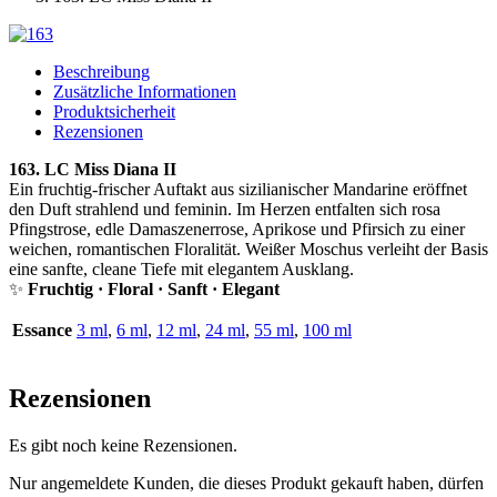
Beschreibung
Zusätzliche Informationen
Produktsicherheit
Rezensionen
163. LC Miss Diana II
Ein fruchtig-frischer Auftakt aus sizilianischer Mandarine eröffnet
den Duft strahlend und feminin. Im Herzen entfalten sich rosa
Pfingstrose, edle Damaszenerrose, Aprikose und Pfirsich zu einer
weichen, romantischen Floralität. Weißer Moschus verleiht der Basis
eine sanfte, cleane Tiefe mit elegantem Ausklang.
✨
Fruchtig · Floral · Sanft · Elegant
Essance
3 ml
,
6 ml
,
12 ml
,
24 ml
,
55 ml
,
100 ml
Rezensionen
Es gibt noch keine Rezensionen.
Nur angemeldete Kunden, die dieses Produkt gekauft haben, dürfen