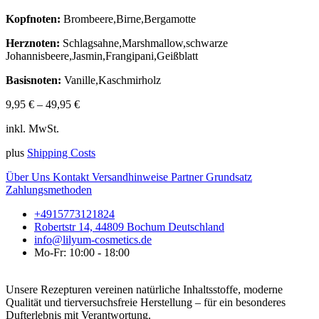
Kopfnoten:
Brombeere,Birne,Bergamotte
Herznoten:
Schlagsahne,Marshmallow,schwarze
Johannisbeere,Jasmin,Frangipani,Geißblatt
Basisnoten:
Vanille,Kaschmirholz
9,95
€
–
49,95
€
inkl. MwSt.
plus
Shipping Costs
Über Uns
Kontakt
Versandhinweise
Partner
Grundsatz
Zahlungsmethoden
+4915773121824
Robertstr 14, 44809 Bochum Deutschland
info@lilyum-cosmetics.de
Mo-Fr: 10:00 - 18:00
Unsere Rezepturen vereinen natürliche Inhaltsstoffe, moderne
Qualität und tierversuchsfreie Herstellung – für ein besonderes
Dufterlebnis mit Verantwortung.