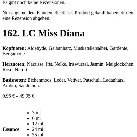
Es gibt noch keine Rezensionen.
Nur angemeldete Kunden, die dieses Produkt gekauft haben, dürfen
eine Rezension abgeben.
162. LC Miss Diana
Kopfnoten:
Aldehyde, Galbanharz, Muskatellersalbei, Gardenie,
Bergamotte
Herznoten:
Narzisse, Iris, Nelke, Iriswurzel, Jasmin, Maiglöckchen,
Rose, Neroli
Basisnoten:
Eichenmoos, Leder, Vetiver, Patschuli, Ladanharz,
Ambra, Sandelholz
9,95
€
–
49,95
€
3 ml
6 ml
12 ml
Essance
24 ml
55 ml