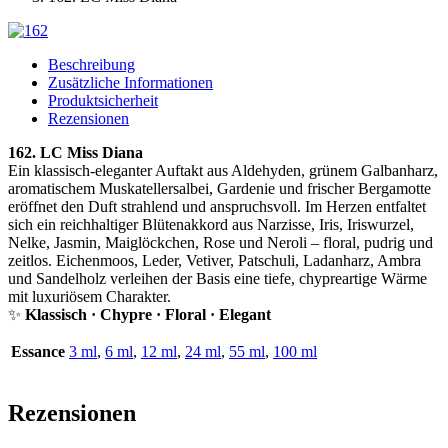
Beschreibung
Zusätzliche Informationen
Produktsicherheit
Rezensionen
162. LC Miss Diana
Ein klassisch-eleganter Auftakt aus Aldehyden, grünem Galbanharz,
aromatischem Muskatellersalbei, Gardenie und frischer Bergamotte
eröffnet den Duft strahlend und anspruchsvoll. Im Herzen entfaltet
sich ein reichhaltiger Blütenakkord aus Narzisse, Iris, Iriswurzel,
Nelke, Jasmin, Maiglöckchen, Rose und Neroli – floral, pudrig und
zeitlos. Eichenmoos, Leder, Vetiver, Patschuli, Ladanharz, Ambra
und Sandelholz verleihen der Basis eine tiefe, chypreartige Wärme
mit luxuriösem Charakter.
✨
Klassisch · Chypre · Floral · Elegant
Essance
3 ml
,
6 ml
,
12 ml
,
24 ml
,
55 ml
,
100 ml
Rezensionen