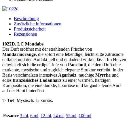
Beschreibung
Zusätzliche Informationen
Produktsicherheit
Rezensionen
1022D. LC Moudabs
Der Duft eröffnet mit der strahlenden Frische von
Mandarinorange
, die sofort eine lebendige, leicht süße Zitrusnote
entfaltet und den Auftakt hell und einladend wirken lässt. Im Herzen
entwickelt sich die erdige Tiefe von
Patschuli
, die dem Duft eine
markante, mystische und zugleich elegante Struktur verleiht. In der
Basis verschmelzen intensives
Agarholz
, rauchige
Myrrhe
und
edles
französisches Ladanharz
zu einer warmen, harzigen
Komposition, die eine dunkle, luxuriöse und langanhaltende Aura
auf der Haut hinterlässt.
✨ Tief. Mystisch. Luxuriös.
Essance
3 ml
,
6 ml
,
12 ml
,
24 ml
,
55 ml
,
100 ml