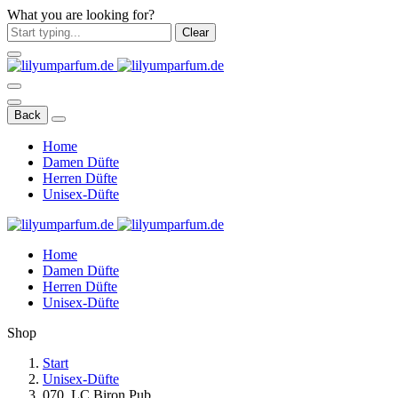
What you are looking for?
Clear
Back
Home
Damen Düfte
Herren Düfte
Unisex-Düfte
Home
Damen Düfte
Herren Düfte
Unisex-Düfte
Shop
Start
Unisex-Düfte
070. LC Biron Pub