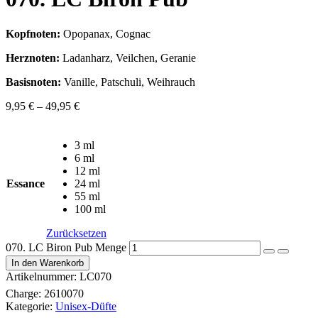
Kopfnoten:
Opopanax, Cognac
Herznoten:
Ladanharz, Veilchen, Geranie
Basisnoten:
Vanille, Patschuli, Weihrauch
9,95
€
–
49,95
€
3 ml
6 ml
12 ml
Essance
24 ml
55 ml
100 ml
Zurücksetzen
070. LC Biron Pub Menge
In den Warenkorb
Artikelnummer:
LC070
Charge:
2610070
Kategorie:
Unisex-Düfte