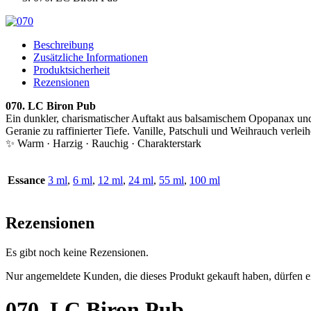
Beschreibung
Zusätzliche Informationen
Produktsicherheit
Rezensionen
070. LC Biron Pub
Ein dunkler, charismatischer Auftakt aus balsamischem Opopanax und
Geranie zu raffinierter Tiefe. Vanille, Patschuli und Weihrauch verlei
✨ Warm · Harzig · Rauchig · Charakterstark
Essance
3 ml
,
6 ml
,
12 ml
,
24 ml
,
55 ml
,
100 ml
Rezensionen
Es gibt noch keine Rezensionen.
Nur angemeldete Kunden, die dieses Produkt gekauft haben, dürfen 
070. LC Biron Pub