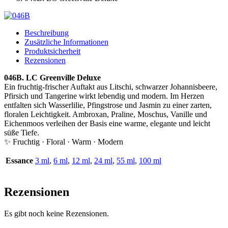
Beschreibung
Zusätzliche Informationen
Produktsicherheit
Rezensionen
046B. LC Greenville Deluxe
Ein fruchtig-frischer Auftakt aus Litschi, schwarzer Johannisbeere,
Pfirsich und Tangerine wirkt lebendig und modern. Im Herzen
entfalten sich Wasserlilie, Pfingstrose und Jasmin zu einer zarten,
floralen Leichtigkeit. Ambroxan, Praline, Moschus, Vanille und
Eichenmoos verleihen der Basis eine warme, elegante und leicht
süße Tiefe.
✨ Fruchtig · Floral · Warm · Modern
Essance
3 ml
,
6 ml
,
12 ml
,
24 ml
,
55 ml
,
100 ml
Rezensionen
Es gibt noch keine Rezensionen.