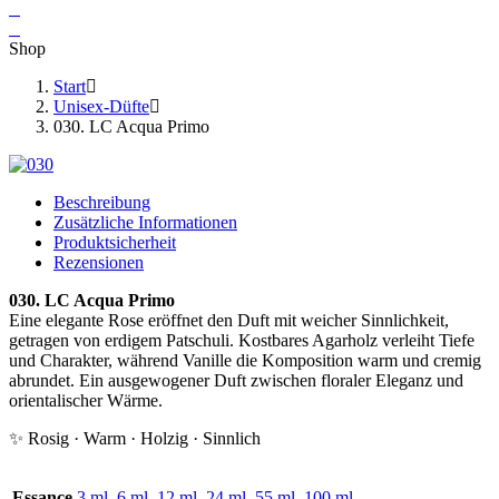
Shop
Start
Unisex-Düfte
030. LC Acqua Primo
Beschreibung
Zusätzliche Informationen
Produktsicherheit
Rezensionen
030. LC Acqua Primo
Eine elegante Rose eröffnet den Duft mit weicher Sinnlichkeit,
getragen von erdigem Patschuli. Kostbares Agarholz verleiht Tiefe
und Charakter, während Vanille die Komposition warm und cremig
abrundet. Ein ausgewogener Duft zwischen floraler Eleganz und
orientalischer Wärme.
✨ Rosig · Warm · Holzig · Sinnlich
Essance
3 ml
,
6 ml
,
12 ml
,
24 ml
,
55 ml
,
100 ml